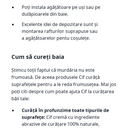
Poți instala agățătoare pe uși sau pe
dulăpioarele din baie.
Excelente idei de depozitare sunt și
montarea rafturilor suprapuse sau
a agățătoarelor pentu coșulețe.
Cum să cureți baia
Știmcu toții faptul că murdăria nu este
frumoasă. De aceea produsele Cif curăță
suprafețele pentru a le reda frumusețea. Mai jos
poți citi despre cum poate ajuta Cif la curățarea
băii tale:
Curăță în profunzime toate tipurile de
suprafețe:
Cif cremă cu ingrediente
abrazive de curățare 100% naturale,