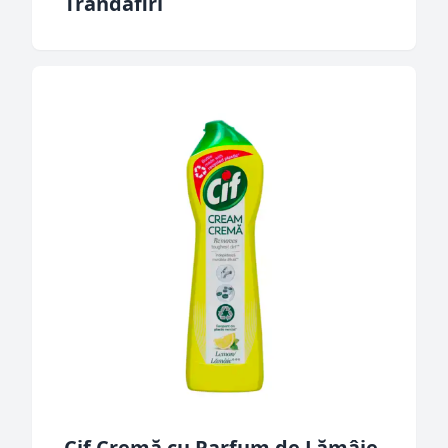
Trandafiri
Cif Cremă cu Parfum de Lămâie