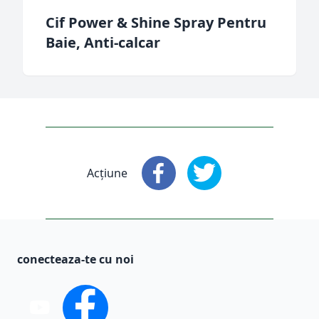
Cif Power & Shine Spray Pentru
Baie, Anti-calcar
Acțiune
Acțiune
: Facebook
Acțiune
: X
conecteaza-te cu noi
You Tube
Facebook