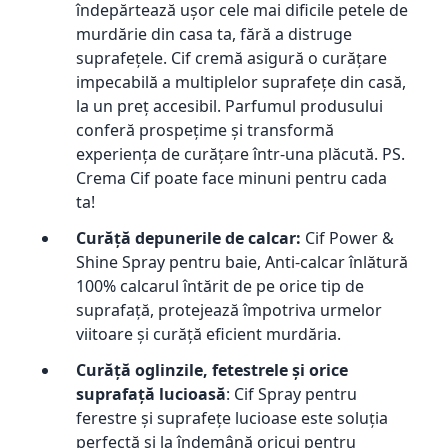
îndepărtează ușor cele mai dificile petele de
murdărie din casa ta, fără a distruge
suprafețele. Cif cremă asigură o curățare
impecabilă a multiplelor suprafețe din casă,
la un preț accesibil. Parfumul produsului
conferă prospețime și transformă
experiența de curățare într-una plăcută. PS.
Crema Cif poate face minuni pentru cada
ta!
Curăță depunerile de calcar:
Cif Power &
Shine Spray pentru baie, Anti-calcar înlătură
100% calcarul întărit de pe orice tip de
suprafață, protejează împotriva urmelor
viitoare și curăță eficient murdăria.
Curăță oglinzile, fetestrele și orice
suprafață lucioasă
: Cif Spray pentru
ferestre și suprafețe lucioase este soluția
perfectă și la îndemână oricui pentru