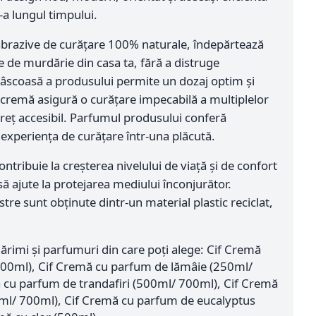
a lungul timpului.
abrazive de curățare 100% naturale, îndepărtează
le de murdărie din casa ta, fără a distruge
vâscoasă a produsului permite un dozaj optim și
 cremă asigură o curățare impecabilă a multiplelor
preț accesibil. Parfumul produsului conferă
experiența de curățare într-una plăcută.
ontribuie la creșterea nivelului de viață și de confort
să ajute la protejarea mediului înconjurător.
tre sunt obținute dintr-un material plastic reciclat,
mărimi și parfumuri din care poți alege: Cif Cremă
700ml), Cif Cremă cu parfum de lămâie (250ml/
 cu parfum de trandafiri (500ml/ 700ml), Cif Cremă
0ml/ 700ml), Cif Cremă cu parfum de eucalyptus