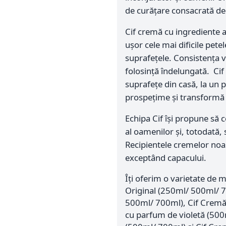
de curățare consacrată de-
Cif cremă cu ingrediente 
ușor cele mai dificile pete
suprafețele. Consistența 
folosință îndelungată. Cif
suprafețe din casă, la un 
prospețime și transformă 
Echipa Cif își propune să c
al oamenilor și, totodată, 
Recipientele cremelor noas
exceptând capacului.
Îți oferim o varietate de 
Original (250ml/ 500ml/ 
500ml/ 700ml), Cif Cremă
cu parfum de violetă (50