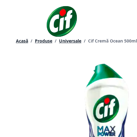
Sari
la
conținut
Current page:
Acasă
/
Produse
/
Universale
/
Cif Cremă Ocean 500ml