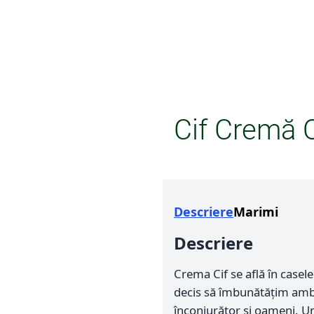
Cif Cremă 
Descriere
Marimi
Descriere
Crema Cif se află în casel
decis să îmbunătățim amba
înconjurător și oameni. Un