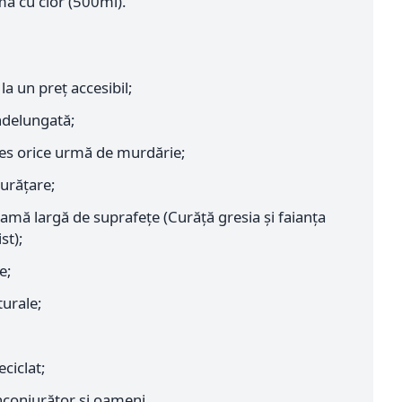
mă cu clor (500ml).
a un preț accesibil;
ndelungată;
es orice urmă de murdărie;
urățare;
 gamă largă de suprafețe (Curăță gresia și faianța
st);
e;
urale;
eciclat;
nconjurător și oameni.