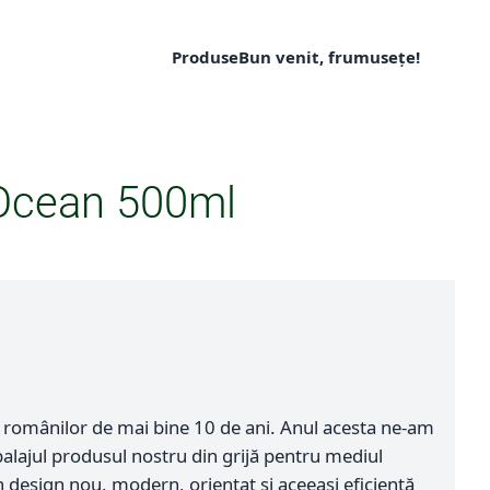
Produse
Bun venit, frumusețe!
Ocean 500ml
e românilor de mai bine 10 de ani. Anul acesta ne-am
lajul produsul nostru din grijă pentru mediul
 design nou, modern, orientat și aceeași eficientă