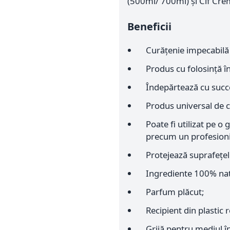
(500ml/ 700ml) și Cif Cre
Beneficii
Curățenie impecabilă l
Produs cu folosință î
Îndepărtează cu succ
Produs universal de c
Poate fi utilizat pe o
precum un profesioni
Protejează suprafețel
Ingrediente 100% nat
Parfum plăcut;
Recipient din plastic r
Grijă pentru mediul î